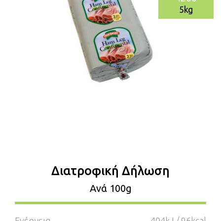
5kg
Διατροφική Δήλωση
Aνά 100g
Ενέργεια
404kJ / 96kcal