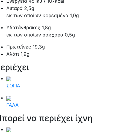
Ενέργεια
451kJ / 107kcal
Λιπαρά
2,5g
εκ των οποίων κορεσμένα
1,0g
Υδατάνθρακες
1,8g
εκ των οποίων σάκχαρα
0,5g
Πρωτεΐνες
19,3g
Αλάτι
1,9g
εριέχει
ΣΟΓΙΑ
ΓΑΛΑ
πορεί να περιέχει ίχνη