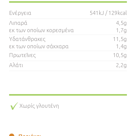
Ενέργεια
541kJ / 129kcal
Λιπαρά
4,5g
εκ των οποίων κορεσμένα
1,7g
Υδατάνθρακες
11,5g
εκ των οποίων σάκχαρα
1,4g
Πρωτεΐνες
10,5g
Αλάτι
2,2g
​
Χωρίς γλουτένη