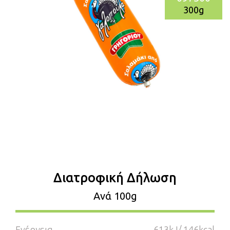
300g
Διατροφική Δήλωση
Aνά 100g
Ενέργεια
613kJ/ 146kcal