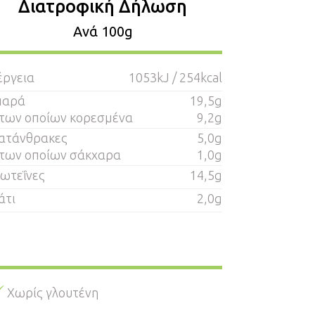
Διατροφική Δήλωση
Aνά 100g
έργεια
1053kJ / 254kcal
παρά
19,5g
 των οποίων κορεσμένα
9,2g
ατάνθρακες
5,0g
 των οποίων σάκχαρα
1,0g
ωτεΐνες
14,5g
άτι
2,0g
Χωρίς γλουτένη