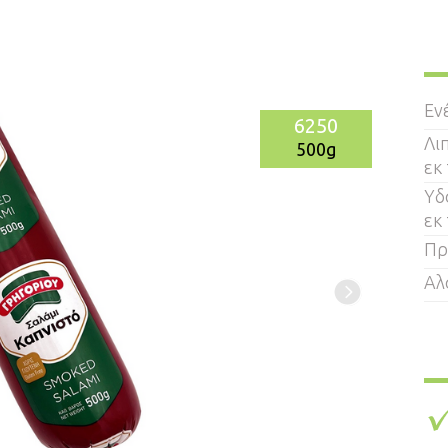
Εν
6250
Λι
500g
εκ
Υδ
εκ
Πρ
Αλ