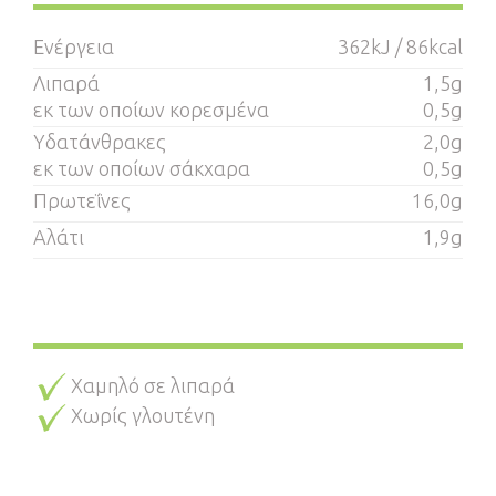
Ενέργεια
362kJ / 86kcal
Λιπαρά
1,5g
εκ των οποίων κορεσμένα
0,5g
Υδατάνθρακες
2,0g
εκ των οποίων σάκχαρα
0,5g
Πρωτεΐνες
16,0g
Αλάτι
1,9g
Χαμηλό σε λιπαρά
Χωρίς γλουτένη