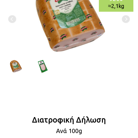
≈2,1kg
Διατροφική Δήλωση
Aνά 100g